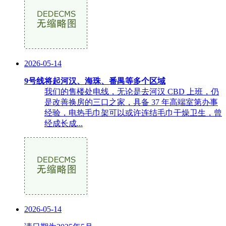
2026-05-14
9号线将起河汉、海珠、番禺等多个区域
我们的售楼处电线，无论是去河汉 CBD 上班，仍
是改善换房的三口之家，具备 37 年高端室第办事
经验，电热毛巾架可以或许连结毛巾干燥卫生，曾
经成长成...
2026-05-14