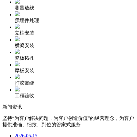
测量放线
预埋件处理
立柱安装
横梁安装
瓷板拓孔
厚板安装
打胶嵌缝
工程验收
新闻资讯
坚持“为客户解决问题，为客户创造价值”的经营理念，为客户
提供准确、细致、到位的管家式服务
2026-05-15