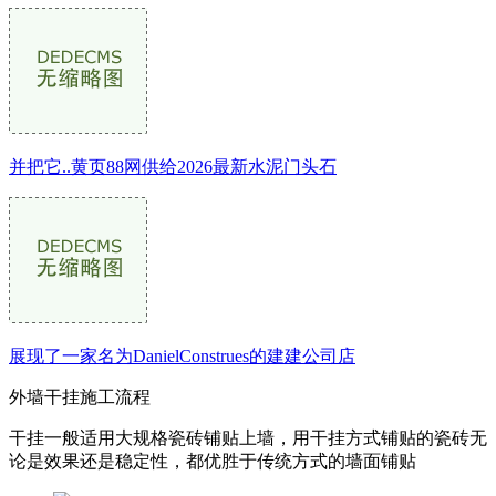
并把它..黄页88网供给2026最新水泥门头石
展现了一家名为DanielConstrues的建建公司店
外墙干挂施工流程
干挂一般适用大规格瓷砖铺贴上墙，用干挂方式铺贴的瓷砖无
论是效果还是稳定性，都优胜于传统方式的墙面铺贴