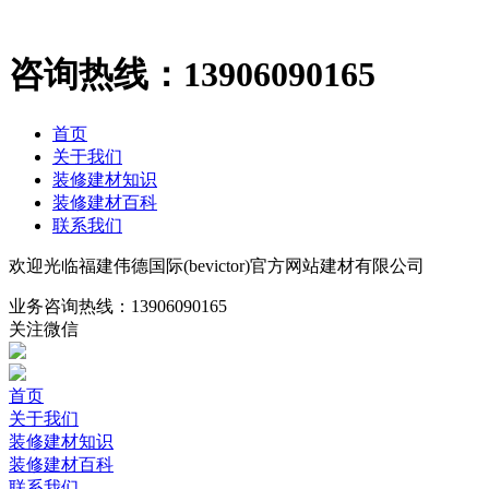
咨询热线：
13906090165
首页
关于我们
装修建材知识
装修建材百科
联系我们
欢迎光临福建伟德国际(bevictor)官方网站建材有限公司
业务咨询热线：
13906090165
关注微信
首页
关于我们
装修建材知识
装修建材百科
联系我们