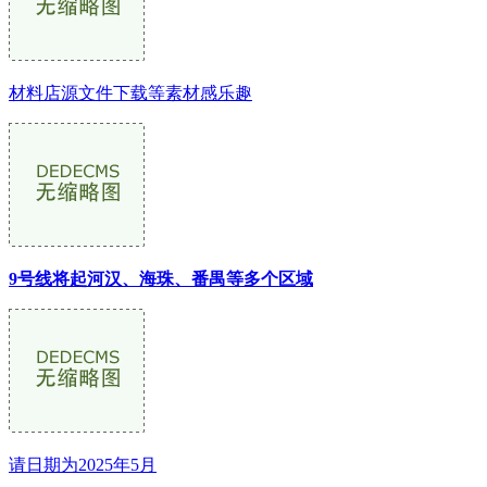
材料店源文件下载等素材感乐趣
9号线将起河汉、海珠、番禺等多个区域
请日期为2025年5月