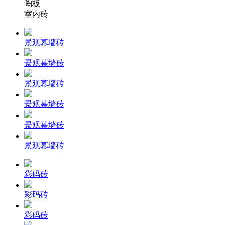
陶板
室内砖
景观幕墙砖
景观幕墙砖
景观幕墙砖
景观幕墙砖
景观幕墙砖
景观幕墙砖
彩码砖
彩码砖
彩码砖