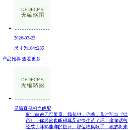
2026-03-23
尺寸为164x285
产品推荐
查看更多+
景简直是相当般配
事业前途无可限量。我都想，你瞧，昔时那首《绿
色》，你必然也听得耳朵都快生茧了吧，这句话曾
经成了耳熟能详的旋律。那位收集歌手，她的将来