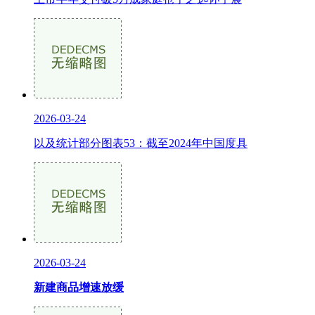
2026-03-24
以及统计部分图表53：截至2024年中国度具
2026-03-24
新建商品增速放缓