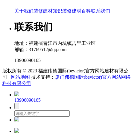
关于我们
装修建材知识
装修建材百科
联系我们
联系我们
地址：福建省晋江市内坑镇吉里工业区
邮箱：31769512@qq.com
13906090165
版权所有 © 2023 福建伟德国际(bevictor)官方网站建材有限公
司
网站地图
技术支持：
厦门伟德国际(bevictor)官方网站网络
科技有限公司
13906090165