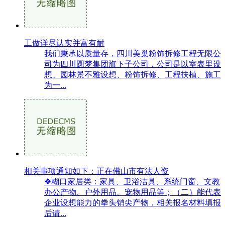
工做详尽认实并富有耐
我们秉承以质量存，四川美巢粉饰拆修工程无限公
司为四川圆梦集团旗下子公司，公司是以室表里设
想、园林景不雅设想、粉饰拆修、工程扶植、施工
为一...
相关事项通知如下：正在佛山市有法人资
❖糊口家居类：家具、卫浴洁具、系统门窗、文教
办公产物、户外用品、宠物用品等；（二）能代表
企业设想能力的拳头销尖产物，相关报名材料填报
后请...