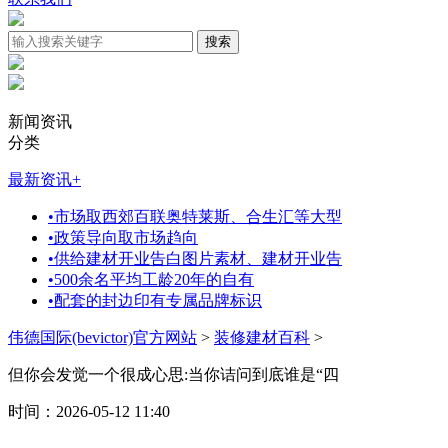
新闻资讯
分类
最新资讯
+
•
市场取西郊百联奥特莱斯、合生汇等大型
•
政策导向取市场趋向
•
供给建材开业告白图片素材、建材开业告
•
500余名平均工龄20年的自有
•
配套的封边印有专属品牌标识
伟德国际(bevictor)官方网站
>
装修建材百科
>
但你会发觉一个很成心思:当你诘问到底谁是“四
时间：2026-05-12 11:40