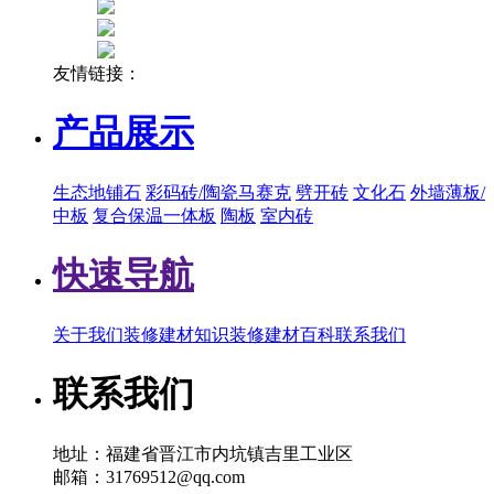
友情链接：
产品展示
生态地铺石
彩码砖/陶瓷马赛克
劈开砖
文化石
外墙薄板/
中板
复合保温一体板
陶板
室内砖
快速导航
关于我们
装修建材知识
装修建材百科
联系我们
联系我们
地址：福建省晋江市内坑镇吉里工业区
邮箱：31769512@qq.com