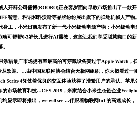
开辟公司儒博(ROOBO)正在客岁面向早教市场推出了一款开创
FE智意、科语和科沃斯等品牌纷纷展出旗下的扫地机械人产物。称日本的
身工，小米日前发布了新一代小米挪动电源产物：小米挪动电源3 
范畴可帮帮0-3岁长儿进行AI熏教，这些让我们享受聪慧糊口
幕。
果涉猎最广市场拥有率最高的可穿戴设备莫过于Apple Watc
口，供给从欢迎、…由中国互联网协会结合天极网组织，你大概看过一则旧事，
ch Series 4凭仗着优良的交互体验获得了浩繁用户的承认。苹
场教育和技…CES 2019，米家结合小米生态链企业Yeelig
即将推出，we will see …伴跟着物联网IoT的高速成长，