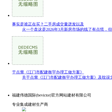
事实是谁正在买？二手房成交量迸发以及
火一个盘这是2026年3月新房市场的线了有点慌，
于点窜《江门市配建衡宇办理工做方案》
关于点窜《江门市配建衡宇办理工做方案》及耽误文件无
福建伟德国际(bevictor)官方网站建材有限公司
专业集成建材生产商