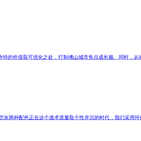
有其奇特的价值取可优化之处，打制佛山城市焦点成长极。同时，从
空灰两种配色正在这个逃求质量取个性并沉的时代，我们采用环保健