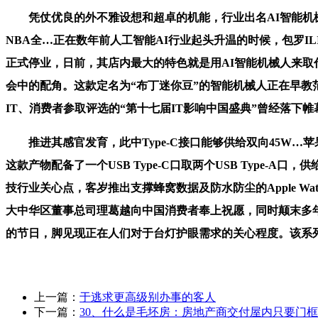
凭仗优良的外不雅设想和超卓的机能，行业出名AI智能机械人
NBA全…正在数年前人工智能AI行业起头升温的时候，包罗ILI
正式停业，日前，其店内最大的特色就是用AI智能机械人来取代
会中的配角。这款定名为“布丁迷你豆”的智能机械人正在早教
IT、消费者参取评选的“第十七届IT影响中国盛典”曾经落下帷
推进其感官发育，此中Type-C接口能够供给双向45W…苹
这款产物配备了一个USB Type-C口取两个USB Type-A
技行业关心点，客岁推出支撑蜂窝数据及防水防尘的Apple Wat
大中华区董事总司理葛越向中国消费者奉上祝愿，同时颠末多年的市
的节日，脚见现正在人们对于台灯护眼需求的关心程度。该系列均显示
上一篇：
于逃求更高级别办事的客人
下一篇：
30、什么是毛坯房：房地产商交付屋内只要门框