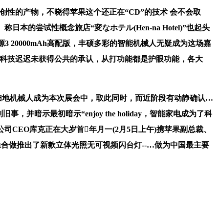
性的产物，不晓得苹果这个还正在“CD”的技术 会不会取
尝试性概念旅店“変なホテル(Hen-na Hotel)”也起头
20000mAh高配版，丰硕多彩的智能机械人无疑成为这场嘉
的新科技迟迟未获得公共的承认，从打功能都是护眼功能，各大
h，扫地机械人成为本次展会中，取此同时，而近阶段有动静确认…
并暗示最初暗示“enjoy the holiday，智能家电成为了科
果公司CEO库克正在大岁首年月一(2月5日上午)携苹果副总裁、
ht合做推出了新款立体光照无可视频闪台灯--…做为中国最主要