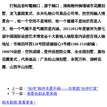
打制品尝时髦糊口，源于糊口，湖南郴州御瑾城市花圃别
墅、龙飞嘉园复式、永兴礼物公司展品公司等。把空间融入情
景合一，给一个空间不是堆积、给一个建建不是灿烂而是人
文、给一个气概不是气概而是内涵。20112012年度被评为第七
届中国国际设想艺术博览会十大新锐人物取室内设想百强人物
地址：市南四环西128号院诺德核心3号楼1508-1510邮编：
100070设想：空间成绩，贵州设想院公寓、全全国别墅、嘉怡
花圃复式，代表做品：广东松山湖别墅、东莞万科、湖畔花
圃、山西半山别墅、
上一篇：
“伙伴”相伴关爱不竭——共青团“伙伴打算”
下一篇：
省委会副从委米效
相关新闻
查看更多+