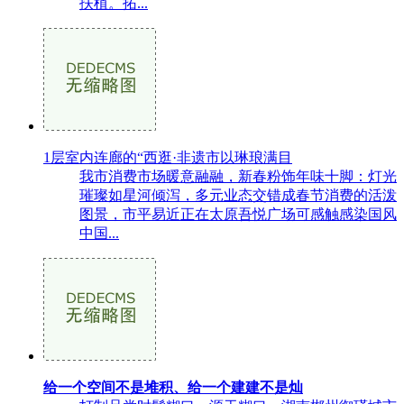
扶植。拓...
1层室内连廊的“西逛·非遗市以琳琅满目
我市消费市场暖意融融，新春粉饰年味十脚：灯光
璀璨如星河倾泻，多元业态交错成春节消费的活泼
图景，市平易近正在太原吾悦广场可感触感染国风
中国...
给一个空间不是堆积、给一个建建不是灿