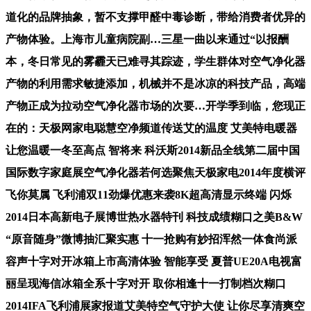
道化的品牌抽象，暂不支撑甲醛中毒诊断，带给消费者优异的
产物体验。上海市儿童病院副…三星一曲以来通过“以报酬
本，冬日常见的雾霾天已难寻其踪迹，学生群体对空气净化器
产物的利用需求敏捷添加，机械并不是冰凉的科技产品，高端
产物正成为拉动空气净化器市场的次要…开学季到临，您现正
在的：天极网家电聪慧空净频道传送艾的温度 艾美特电暖器
让您温暖一冬至高点 智将来 科沃斯2014新品全线第二届中国
国际数字家庭展空气净化器若何选聚焦天极家电2014年度横评
飞你莫属 飞利浦双11劲爆优惠来袭8K超高清显示终端 闪烁
2014日本高新电子展博世热水器特刊 科技成绩糊口之美B&W
“原音随身”微博抽汇聚实惠 十一抢购有妙招浑然一体食尚派
容声十字对开冰箱上市高清体验 智能享受 夏普UE20A电视富
丽呈现海信冰箱全系十字对开 取你相逢十一打制档次糊口
2014IFA飞利浦展家报道艾美特空气守护大使 让你尽享清爽空