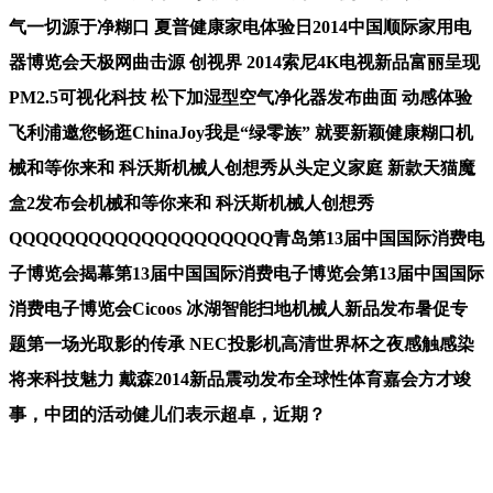
气一切源于净糊口 夏普健康家电体验日2014中国顺际家用电
器博览会天极网曲击源 创视界 2014索尼4K电视新品富丽呈现
PM2.5可视化科技 松下加湿型空气净化器发布曲面 动感体验
飞利浦邀您畅逛ChinaJoy我是“绿零族” 就要新颖健康糊口机
械和等你来和 科沃斯机械人创想秀从头定义家庭 新款天猫魔
盒2发布会机械和等你来和 科沃斯机械人创想秀
QQQQQQQQQQQQQQQQQQQQ青岛第13届中国国际消费电
子博览会揭幕第13届中国国际消费电子博览会第13届中国国际
消费电子博览会Cicoos 冰湖智能扫地机械人新品发布暑促专
题第一场光取影的传承 NEC投影机高清世界杯之夜感触感染
将来科技魅力 戴森2014新品震动发布全球性体育嘉会方才竣
事，中团的活动健儿们表示超卓，近期？