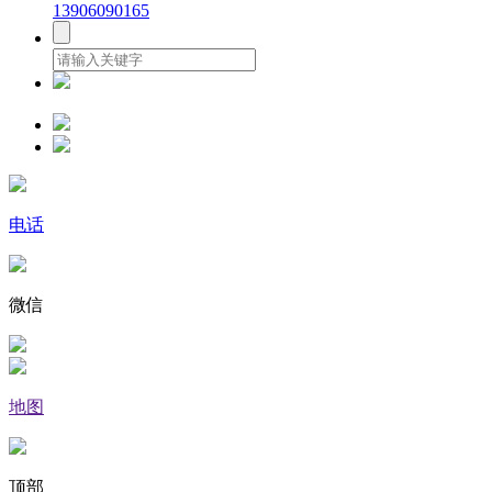
13906090165
电话
微信
地图
顶部