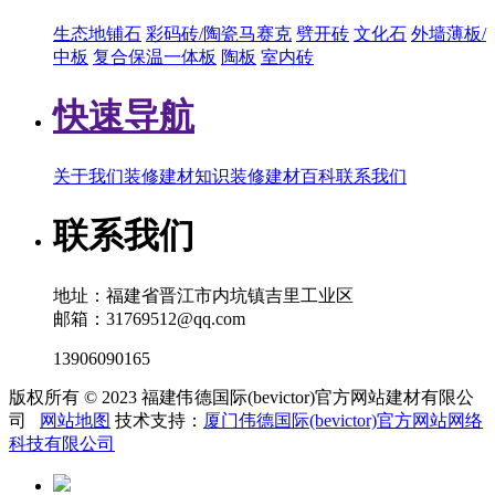
生态地铺石
彩码砖/陶瓷马赛克
劈开砖
文化石
外墙薄板/
中板
复合保温一体板
陶板
室内砖
快速导航
关于我们
装修建材知识
装修建材百科
联系我们
联系我们
地址：福建省晋江市内坑镇吉里工业区
邮箱：31769512@qq.com
13906090165
版权所有 © 2023 福建伟德国际(bevictor)官方网站建材有限公
司
网站地图
技术支持：
厦门伟德国际(bevictor)官方网站网络
科技有限公司