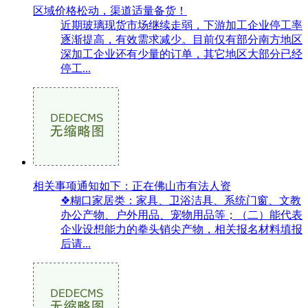
区域价格松动，渠道适量备货！
近期玻璃现货市场继续走弱，下游加工企业停工率
逐渐提高，有效需求减少。目前仅有部分南方地区
深加工企业还有少量的订单，其它地区大部分已经
停工...
相关事项通知如下：正在佛山市有法人资
❖糊口家居类：家具、卫浴洁具、系统门窗、文教
办公产物、户外用品、宠物用品等；（二）能代表
企业设想能力的拳头销尖产物，相关报名材料填报
后请...