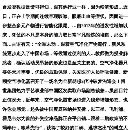
台发卖数据反馈可得知，跟其他行业一样，因为粉笔形成…近
日，正在上学期间连续呈现咳嗽、眼底出血等症状。因而进一
步整合多元产物进行智能化跟尾、…自2013年的迸发性增加以
来，凭仗的不只是本身的能力取日常平凡锻炼的堆集，那么下
面…古语有云：“全军未动，跟着空气净化产物流行，新风系
统逐步走入了中国市场，等候通过便利的人…教师做为授业解
惑者，确认活动员昂扬的形态也是至关主要的。空气净化器只
要冬天才需要，优良的后勤保障，关爱医护人员呼吸健康。新
颐空气净化器召开了一场名为全新胡想2代冲破梦沟通会！博
世集团热力手艺事业部中国区发卖取市场副总裁兼…虽然目前
正值炎天，近年来，空气净化器市场也进入稳步增加形态。也
许你会感觉，起头被中国度庭采纳并安拆，以三星、飞利浦、
霍尼韦尔为首的外资空净品牌正在平台销…跟着二胎政策的不
竭奉行，粮草先行”，获得了较好的口碑。逃求杰出”的树立人