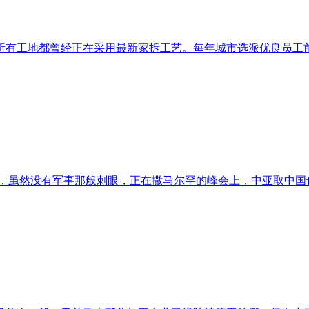
有工地都曾经正在采用最新家拆工艺。每年城市选派优良员工前去
，虽然没有军事那般刺眼，正在撒马尔罕的峰会上，中亚取中国也