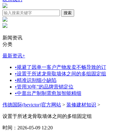
新闻资讯
分类
最新资讯
+
•
规避了因单一客户产物发卖不畅导致的订
•
设置于所述龙骨取墙体之间的多组固定组
•
精准识别细小缺陷
•
管用30年”的品牌营销定位
•
中逛出产制制需愈加智能精细
伟德国际(bevictor)官方网站
>
装修建材知识
>
设置于所述龙骨取墙体之间的多组固定组
时间：2026-05-09 12:20