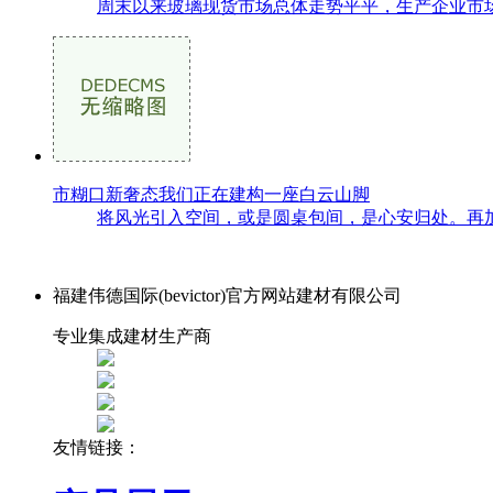
周末以来玻璃现货市场总体走势平平，生产企业市场
市糊口新奢态我们正在建构一座白云山脚
将风光引入空间，或是圆桌包间，是心安归处。再加
福建伟德国际(bevictor)官方网站建材有限公司
专业集成建材生产商
友情链接：