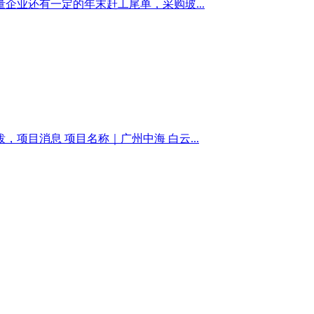
业还有一定的年末赶工尾单，采购玻...
目消息 项目名称｜广州中海 白云...