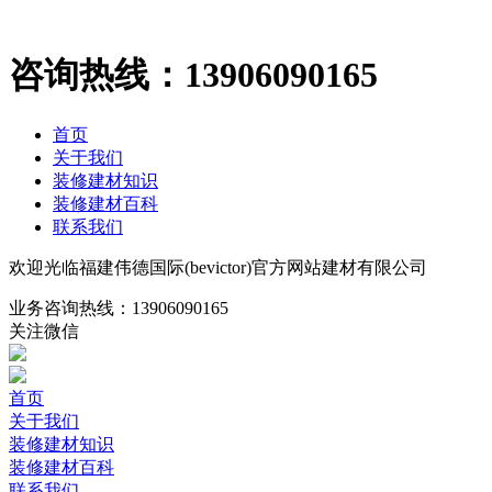
咨询热线：
13906090165
首页
关于我们
装修建材知识
装修建材百科
联系我们
欢迎光临福建伟德国际(bevictor)官方网站建材有限公司
业务咨询热线：
13906090165
关注微信
首页
关于我们
装修建材知识
装修建材百科
联系我们