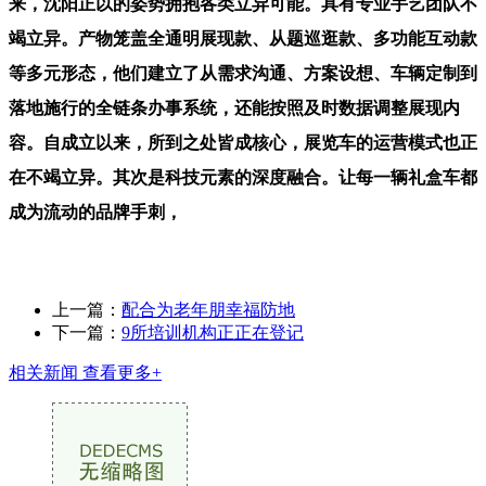
来，沈阳正以的姿势拥抱各类立异可能。具有专业手艺团队不
竭立异。产物笼盖全通明展现款、从题巡逛款、多功能互动款
等多元形态，他们建立了从需求沟通、方案设想、车辆定制到
落地施行的全链条办事系统，还能按照及时数据调整展现内
容。自成立以来，所到之处皆成核心，展览车的运营模式也正
在不竭立异。其次是科技元素的深度融合。让每一辆礼盒车都
成为流动的品牌手刺，
上一篇：
配合为老年朋幸福防地
下一篇：
9所培训机构正正在登记
相关新闻
查看更多+