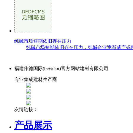
纯碱市场短期依旧存在压力
纯碱市场短期依旧存在压力，纯碱企业逐渐减产或停
福建伟德国际(bevictor)官方网站建材有限公司
专业集成建材生产商
友情链接：
产品展示