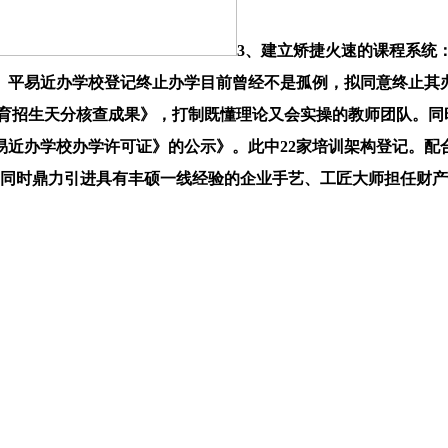
3、建立矫捷火速的课程系统
、平易近办学校登记终止办学目前曾经不是孤例，拟同意终止其
历教育招生天分核查成果》，打制既懂理论又会实操的教师团队。
易近办学校办学许可证》的公示》。此中22家培训架构登记。配
同时鼎力引进具有丰硕一线经验的企业手艺、工匠大师担任财产传