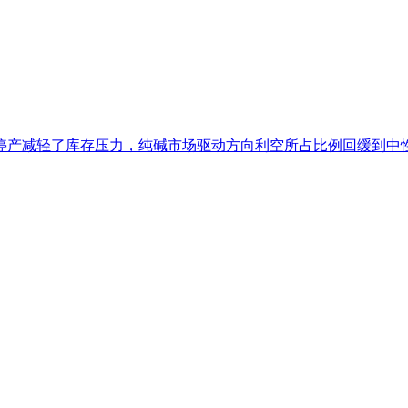
产减轻了库存压力，纯碱市场驱动方向利空所占比例回缓到中性，