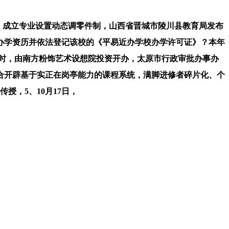
：成立专业设置动态调零件制，山西省晋城市陵川县教育局发布
办学资历并依法登记该校的《平易近办学校办学许可证》？本年
同时，由南方粉饰艺术设想院投资开办，太原市行政审批办事办
合开辟基于实正在岗亭能力的课程系统，满脚进修者碎片化、个
授，5、10月17日，