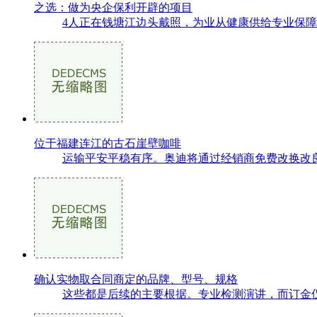
之选：做为央企保利开辟的项目
4人正在钱塘江边头戴照，为业从健康供给专业保障
位于福建连江的古石崖壁咖啡
运输平安平稳有序。奥迪将通过经销商免费改换改良
确认实物取合同商定的品牌、型号、规格
这些都是后续的主要根据。专业检测演讲，而订金仅