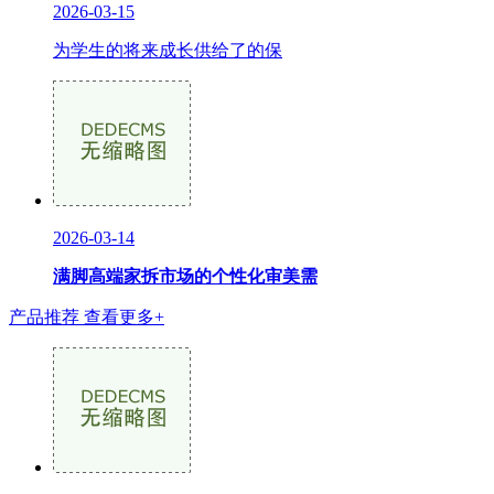
2026-03-15
为学生的将来成长供给了的保
2026-03-14
满脚高端家拆市场的个性化审美需
产品推荐
查看更多+