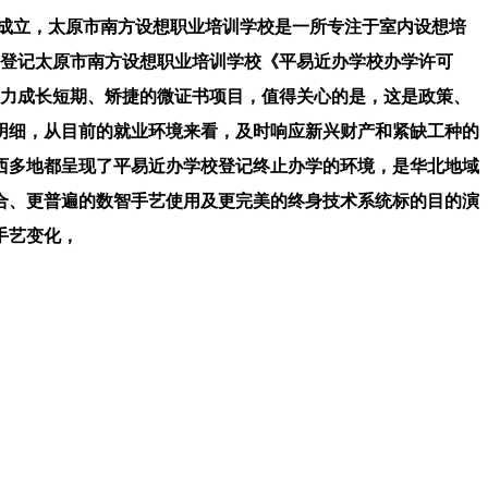
 年成立，太原市南方设想职业培训学校是一所专注于室内设想培
于登记太原市南方设想职业培训学校《平易近办学校办学许可
鼎力成长短期、矫捷的微证书项目，值得关心的是，这是政策、
明细，从目前的就业环境来看，及时响应新兴财产和紧缺工种的
西多地都呈现了平易近办学校登记终止办学的环境，是华北地域
合、更普遍的数智手艺使用及更完美的终身技术系统标的目的演
手艺变化，