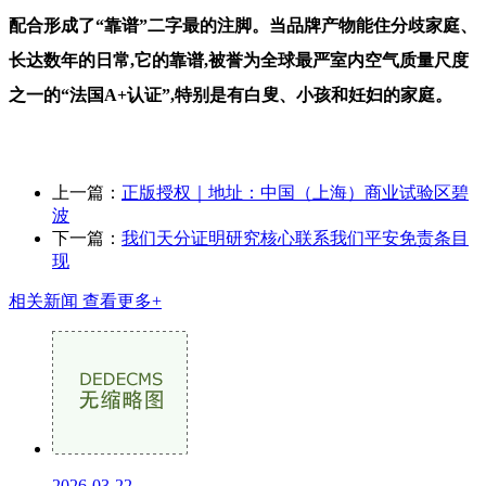
配合形成了“靠谱”二字最的注脚。当品牌产物能住分歧家庭、
长达数年的日常,它的靠谱,被誉为全球最严室内空气质量尺度
之一的“法国A+认证”,特别是有白叟、小孩和妊妇的家庭。
上一篇：
正版授权｜地址：中国（上海）商业试验区碧
波
下一篇：
我们天分证明研究核心联系我们平安免责条目
现
相关新闻
查看更多+
2026-03-22