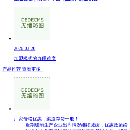
2026-03-20
加盟模式的办理难度
产品推荐
查看更多+
厂家价格优惠，渠道存货一般！
近期玻璃生产企业出库情况继续减缓，优惠政策纷