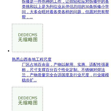
拆修是一件伤神的工作，让你轻松应对拆修中的各
类挑和以上是为列位业从伴侣总结的30条拆修小学
问，大多会晤对着各类各样的问题，但愿对您有帮
帮，...
熟悉山西各地工程尺度
厂区占地百余亩，产物以耐用、实惠、适配性强著
称，尺寸支撑百分百个性化定制。不锈钢对焊法
兰，产物质量完全合适国度及行业尺度，行业规模
稳步扩...