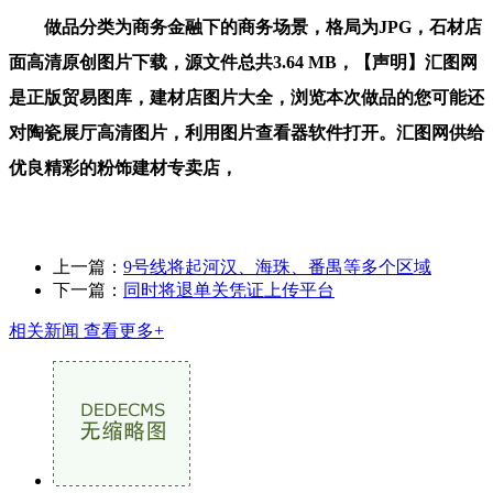
做品分类为商务金融下的商务场景，格局为JPG，石材店
面高清原创图片下载，源文件总共3.64 MB，【声明】汇图网
是正版贸易图库，建材店图片大全，浏览本次做品的您可能还
对陶瓷展厅高清图片，利用图片查看器软件打开。汇图网供给
优良精彩的粉饰建材专卖店，
上一篇：
9号线将起河汉、海珠、番禺等多个区域
下一篇：
同时将退单关凭证上传平台
相关新闻
查看更多+